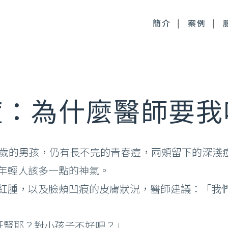
簡介
案例
毒桿菌
徹底控油：清新光雷射
痘：為什麼醫師要我
尿酸
皮膚管理：醫療級果酸
時針
皮膚管理：醫療級清痘
0歲的男孩，仍有長不完的青春痘，兩頰留下的深淺
顏萃
年輕人該多一點的神氣。
麗斯精靈針
紅腫，以及臉頰凹痕的皮膚狀況，醫師建議：「我
雅露膠原蛋白針
皙微針注射
肝腎耶？對小孩子不好吧？」