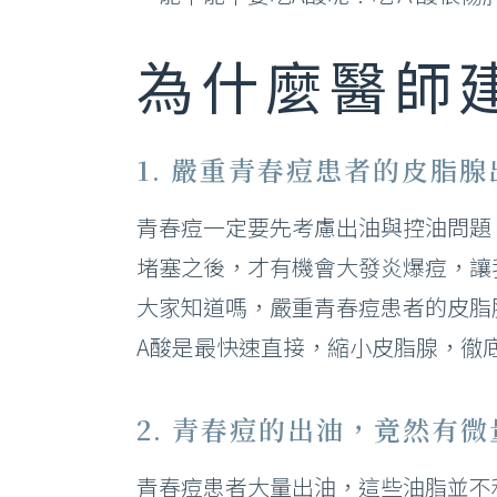
–
為什麼醫師
鳳凰電波
臉
海芙音波
刺
1. 嚴重青春痘患者的皮脂
Ｕ
青春痘一定要先考慮出油與控油問題
注
堵塞之後，才有機會大發炎爆痘，讓
電
大家知道嗎，嚴重青春痘患者的皮脂
A酸是最快速直接，縮小皮脂腺，徹
2. 青春痘的出油，竟然有
青春痘患者大量出油，這些油脂並不利皮膚( to