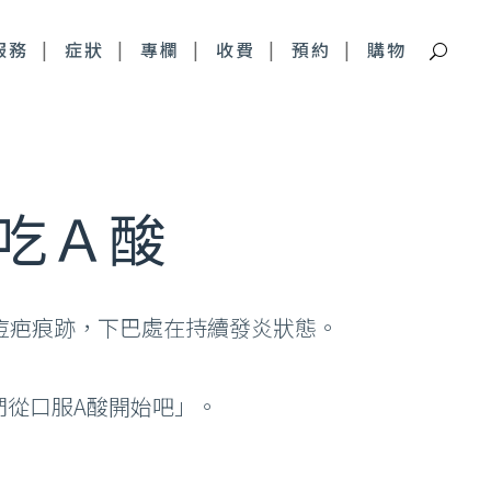
服務
症狀
專欄
收費
預約
購物
痘疤特別門診
吃Ａ酸
深層痘疤 皮下剝離
青春痘疤痕 複合式治療
痘疤痕跡，下巴處在持續發炎狀態。
們從口服A酸開始吧」。