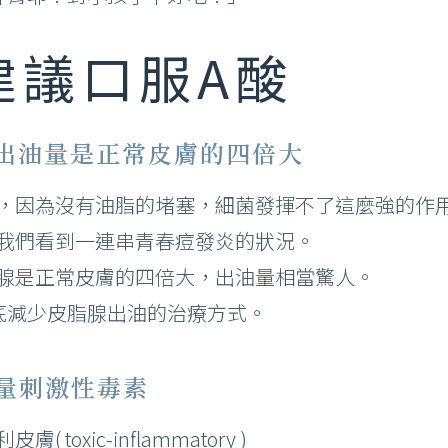
建議口服A酸
部雷射 術前後注意事項
青雷射 術前後注意事項
腺出油量是正常皮膚的四倍大
Ｐ/ 鉺雅鉻 術前後注意事項
，因為沒有油脂的堵塞，細菌發揮不了這麼強的作
射微整形 術前後須知
我們看到一連串青春痘發炎的狀況。
音波拉提 術前後須知
腺是正常皮膚的四倍大，出油量相當驚人。
底減少皮脂腺出油的治療方式。
微量刺激性毒素
xic-inflammatory )