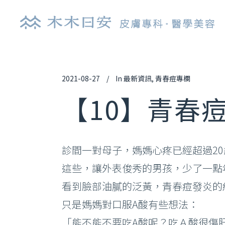
2021-08-27
In
最新資訊
,
青春痘專欄
探索皮秒雷射
肉
【10】青春
鉺雅鉻雷射
玻
UP雷射
逆
診間一對母子，媽媽心疼已經超過2
染料雷射
舒
這些，讓外表俊秀的男孩，少了一點
光纖雷射
艾
看到臉部油膩的泛黃，青春痘發炎的
亞歷山大雷射
喬
只是媽媽對口服A酸有些想法：
清新光雷射
白
「能不能不要吃A酸呢？吃Ａ酸很傷