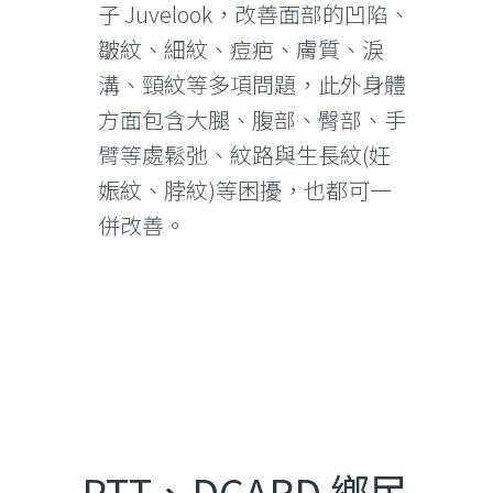
子 Juvelook，改善面部的凹陷、
皺紋、細紋、痘疤、膚質、淚
溝、頸紋等多項問題，此外身體
方面包含大腿、腹部、臀部、手
臂等處鬆弛、紋路與生長紋(妊
娠紋、脖紋)等困擾，也都可一
併改善。
PTT、DCARD 鄉民