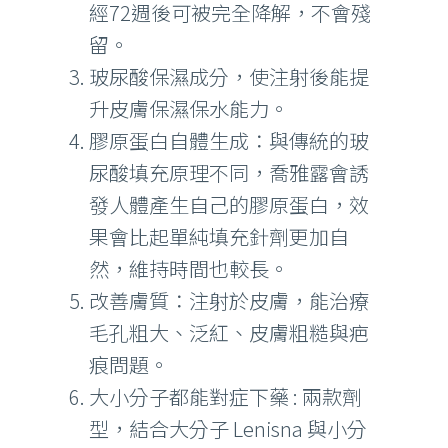
經72週後可被完全降解，不會殘
留。
玻尿酸保濕成分，使注射後能提
升皮膚保濕保水能力。
膠原蛋白自體生成：與傳統的玻
尿酸填充原理不同，喬雅露會誘
發人體產生自己的膠原蛋白，效
果會比起單純填充針劑更加自
然，維持時間也較長。
改善膚質：注射於皮膚，能治療
毛孔粗大、泛紅、皮膚粗糙與疤
痕問題。
大小分子都能對症下藥 : 兩款劑
型，結合大分子 Lenisna 與小分