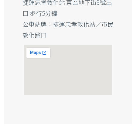
捷運忠孝敦化站 東區地下街9號出
口 步行5分鐘
公車站牌：捷運忠孝敦化站／市民
敦化路口