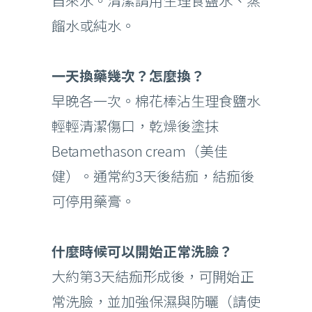
自來水。清潔請用生理食鹽水、蒸
餾水或純水。
一天換藥幾次？怎麼換？
早晚各一次。棉花棒沾生理食鹽水
輕輕清潔傷口，乾燥後塗抹
Betamethason cream（美佳
健）。通常約3天後結痂，結痂後
可停用藥膏。
什麼時候可以開始正常洗臉？
大約第3天結痂形成後，可開始正
常洗臉，並加強保濕與防曬（請使