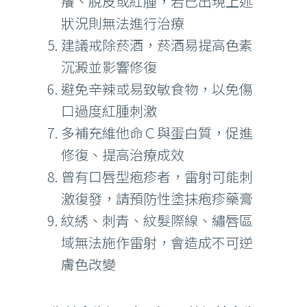
癢、脫皮或紅腫，若已出現上述
狀況則無法進行治療
建議戒除菸酒，菸酒易提高色素
沉澱並影響修復
避免辛辣或易致敏食物，以免傷
口過度紅腫刺激
多補充維他命Ｃ與蛋白質，促進
修復、提高治療成效
曾有口唇型疱疹者，雷射可能刺
激復發，請預防性塗抹疱疹藥膏
紋綉、刺青、紋髮際線、繡唇區
域無法施作雷射，會造成不可逆
膚色改變