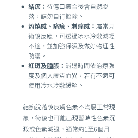
結痂：
待傷口癒合後會自然脫
落，請勿自行摳除。
灼燒感、痛癢、刺痛感：
屬常見
術後反應，可透過冰水冷敷減輕
不適，並加強保濕及做好物理性
防曬。
紅斑及腫脹：
消退時間依治療強
度及個人膚質而異，若有不適可
使用冷水冷敷緩解。
結痂脫落後皮膚色素不均屬正常現
象，術後也可能出現暫時性色素沉
澱或色素減退，通常約1至6個月