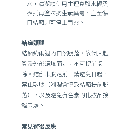
水，清潔請使用生理食鹽水輕柔
擦拭再塗抹抗生素藥膏，直至傷
口結痂即可停止用藥。
結痂照顧
結痂約兩週內自然脫落，依個人體
質及外部環境而定，不可提前揭
除。結痂未脫落前，請避免日曬、
禁止敷臉（潮濕會導致結痂提前脫
落），以及避免有色素的化妝品接
觸患處。
常見術後反應