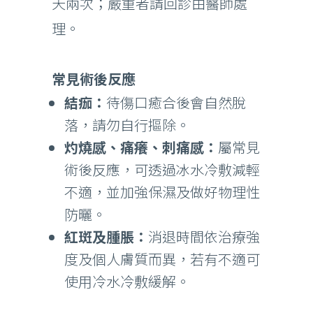
天兩次；嚴重者請回診由醫師處
理。
常見術後反應
結痂：
待傷口癒合後會自然脫
落，請勿自行摳除。
灼燒感、痛癢、刺痛感：
屬常見
術後反應，可透過冰水冷敷減輕
不適，並加強保濕及做好物理性
防曬。
紅斑及腫脹：
消退時間依治療強
度及個人膚質而異，若有不適可
使用冷水冷敷緩解。