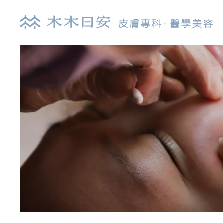
探索皮秒雷射
肉
鉺雅鉻雷射
玻
UP雷射
逆
染料雷射
舒
光纖雷射
艾
亞歷山大雷射
喬
清新光雷射
白