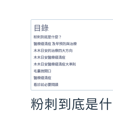
–
目錄
鳳凰電波
臉
海芙音波
刺
粉刺到底是什麼？
醫療級清痘 及早預防與治療
Ｕ
木木日安的治療四大方向
注
木木日安醫療級清痘
木木日安醫療級清痘大準則
電
毛囊微開口
醫療級清痘
看診前必要閱讀
粉刺到底是什