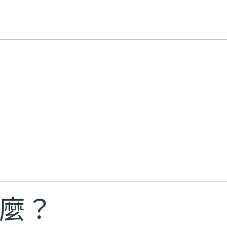
部雷射 術前後注意事項
青雷射 術前後注意事項
Ｐ/ 鉺雅鉻 術前後注意事項
射微整形 術前後須知
音波拉提 術前後須知
麼？