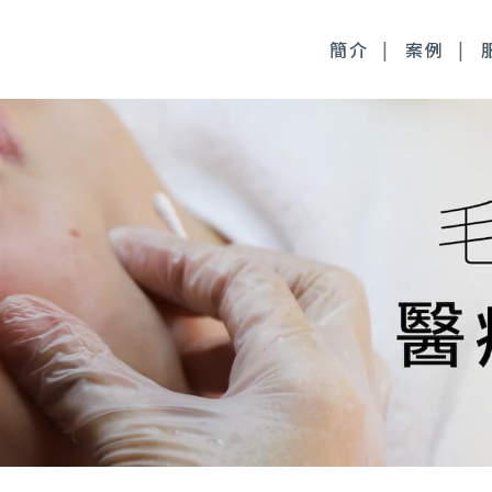
簡介
案例
毒桿菌
徹底控油：清新光雷射
尿酸
皮膚管理：醫療級果酸
時針
皮膚管理：醫療級清痘
顏萃
麗斯精靈針
雅露膠原蛋白針
皙微針注射