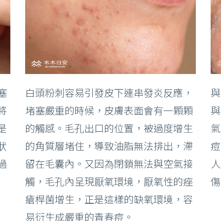
塞
白頭粉刺容易引發皮下連串發炎反應，
與
將
堵塞嚴重的時候，皮膚表面會有一顆顆
與
是
的觸感。毛孔出口的位置，被過度增生
氣
狀
的角質層堵住，導致油脂無法排出，滯
痘
過
留在毛囊內。又因為閉鎖無法與空氣接
人
觸，毛孔內呈現厭氧環境，厭氧性的痤
傷
瘡桿菌增生，正是這樣的缺氧環境，容
易衍生成嚴重的青春痘。