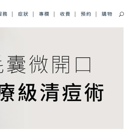
服務
症狀
專欄
收費
預約
購物
痘疤特別門診
深層痘疤 皮下剝離
青春痘疤痕 複合式治療