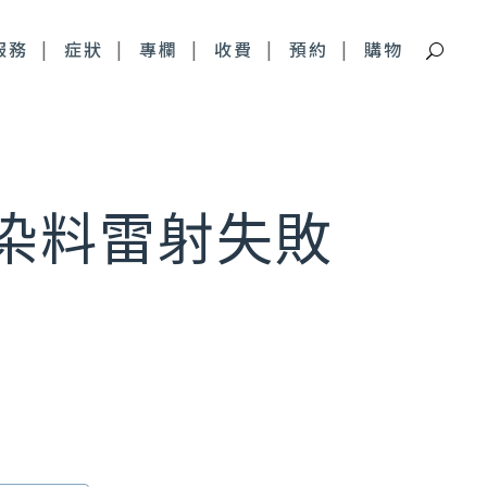
服務
症狀
專欄
收費
預約
購物
痘疤特別門診
染料雷射失敗
深層痘疤 皮下剝離
青春痘疤痕 複合式治療