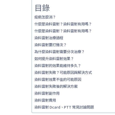
–
目錄
痘疤怎麼消？
什麼是染料雷射？染料雷射有用嗎？
鳳凰電波
臉
什麼是染料雷射？染料雷射有用嗎？
海芙音波
刺
染料雷射治療過程
染料雷射要打幾次？
Ｕ
為什麼染料雷射需要分次治療？
注
如何提升染料雷射效果？
染料雷射的效果能維持多久？
電
染料雷射失敗？可能原因與解決方式
染料雷射效果不佳的可能原因
染料雷射失敗後的解決方案
染料雷射副作用
染料雷射費用
染料雷射 Dcard、PTT 常見討論問題