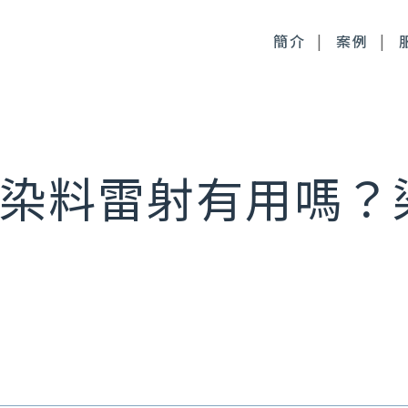
簡介
案例
毒桿菌
徹底控油：清新光雷射
染料雷射有用嗎？
尿酸
皮膚管理：醫療級果酸
時針
皮膚管理：醫療級清痘
顏萃
麗斯精靈針
雅露膠原蛋白針
皙微針注射