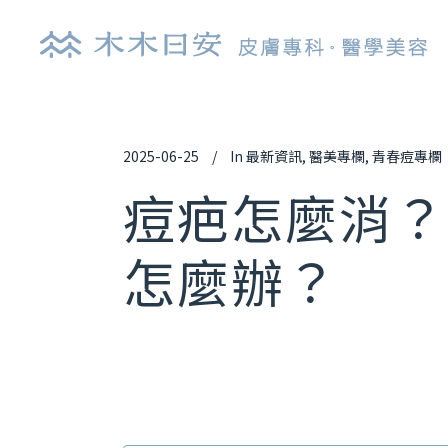
2025-06-25
In
最新資訊
,
醫美專欄
,
青春痘專欄
探索皮秒雷射
肉
痘疤怎麼消？
鉺雅鉻雷射
玻
怎麼辦？
UP雷射
逆
染料雷射
舒
光纖雷射
艾
亞歷山大雷射
喬
清新光雷射
白