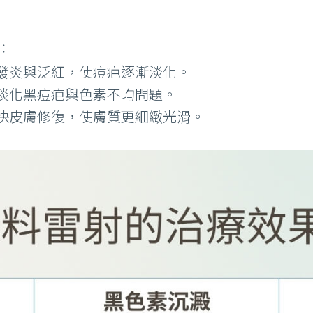
：
發炎與泛紅，使痘疤逐漸淡化。
淡化黑痘疤與色素不均問題。
快皮膚修復，使膚質更細緻光滑。