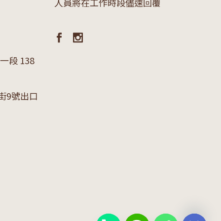
人員將在工作時段儘速回覆
段 138
街9號出口
chaty
Hide