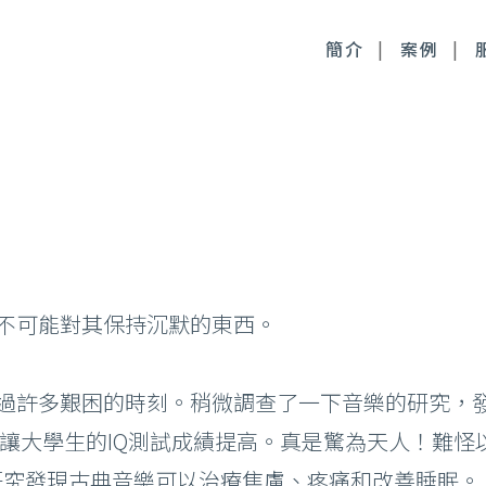
簡介
案例
毒桿菌
徹底控油：清新光雷射
尿酸
皮膚管理：醫療級果酸
時針
皮膚管理：醫療級清痘
不可能對其保持沉默的東西。
顏萃
麗斯精靈針
過許多艱困的時刻。稍微調查了一下音樂的研究，
雅露膠原蛋白針
以讓大學生的IQ測試成績提高。真是驚為天人！難
皙微針注射
期刊的研究發現古典音樂可以治療焦慮、疼痛和改善睡眠。