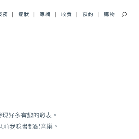
服務
症狀
專欄
收費
預約
購物
痘疤特別門診
深層痘疤 皮下剝離
青春痘疤痕 複合式治療
發現好多有趣的發表。
怪以前我唸書都配音樂。