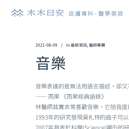
2021-08-09
In
最新資訊
,
醫師專欄
探索皮秒雷射
肉
音樂
鉺雅鉻雷射
玻
UP雷射
逆
音樂表達的是無法用語言描述，卻又
染料雷射
舒
—— 雨果 《雨果經典語錄》
光纖雷射
艾
林醫師其實非常喜歡音樂，它陪我度
亞歷山大雷射
喬
1993年的研究發現莫札特的曲子可
清新光雷射
白
2007年發表於科學(Science)