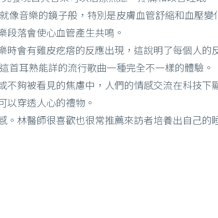
表現就像音樂的鏡子般，特別是皮膚血管舒縮和血壓
樂段落會使心血管產生共鳴。
樂時會有雞皮疙瘩的反應出現，這說明了每個人的
部雷射 術前後注意事項
賦予了這首耳熟能詳的流行歌曲一種完全不一樣的體驗。
青雷射 術前後注意事項
或不夠被看見的焦慮中，人們的情感交流在科技下
Ｐ/ 鉺雅鉻 術前後注意事項
可以穿透人心的禮物。
射微整形 術前後須知
感。林醫師很喜歡也很常推薦來訪者培養出自己的
音波拉提 術前後須知