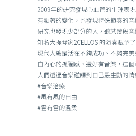
–
2009年的研究發現心血管的生理
有顯著的變化，也發現特殊節奏的音
研究也發現少部分的人，聽某幾段音
鳳凰電波
臉
知名大提琴家2CELLOS 的演奏
海芙音波
刺
現代人總是活在不夠成功、不夠完美
Ｕ
自內心的孤獨感，還好有音樂，這個
注
人們透過音樂碰觸到自己最生動的情
電
#音樂治療
#風有風的自由
#雲有雲的溫柔