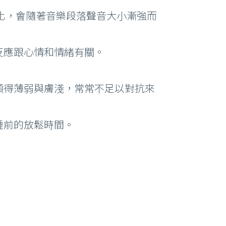
變化，會隨著音樂段落聲音大小漸強而
反應跟心情和情緒有關。
顯得薄弱與膚淺，常常不足以對抗來
睡前的放鬆時間。