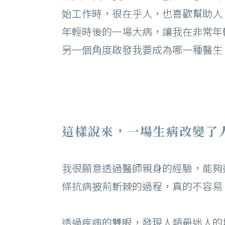
–
始工作時，很在乎人，也喜歡幫助人
年輕時後的一場大病，讓我在非常年
另一個角度啟發我要成為哪一種醫生
鳳凰電波
臉
海芙音波
刺
Ｕ
注
這樣說來，一場生病改變了
電
我很願意透過醫師親身的經驗，能夠
條抗病披荊斬棘的過程，真的不容易
透過疾病的雙眼，發現人類最迷人的