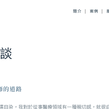
簡介
案例
毒桿菌
徹底控油：清新光雷射
談
尿酸
皮膚管理：醫療級果酸
時針
皮膚管理：醫療級清痘
顏萃
麗斯精靈針
師的道路
雅露膠原蛋白針
皙微針注射
濡目染，我對於從事醫療領域有一種親切感，就很