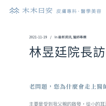
2021-11-19
In
最新資訊
,
醫師專欄
探索皮秒雷射
肉
林昱廷院長訪
鉺雅鉻雷射
玻
UP雷射
逆
染料雷射
舒
光纖雷射
艾
老問題，您為什麼會走上醫
亞歷山大雷射
喬
清新光雷射
白
主要是受到我父親的啟發，從小的耳