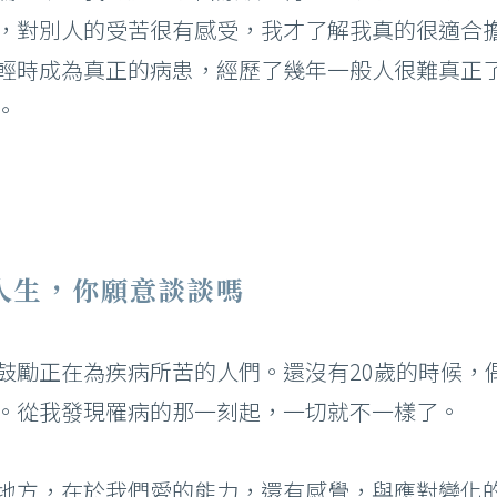
，對別人的受苦很有感受，我才了解我真的很適合
輕時成為真正的病患，經歷了幾年一般人很難真正
。
部雷射 術前後注意事項
青雷射 術前後注意事項
Ｐ/ 鉺雅鉻 術前後注意事項
射微整形 術前後須知
人生，你願意談談嗎
音波拉提 術前後須知
鼓勵正在為疾病所苦的人們。還沒有20歲的時候，
。從我發現罹病的那一刻起，一切就不一樣了。
地方，在於我們愛的能力，還有感覺，與應對變化