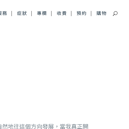
服務
症狀
專欄
收費
預約
購物
痘疤特別門診
深層痘疤 皮下剝離
青春痘疤痕 複合式治療
自然地往這個方向發展，當我真正開