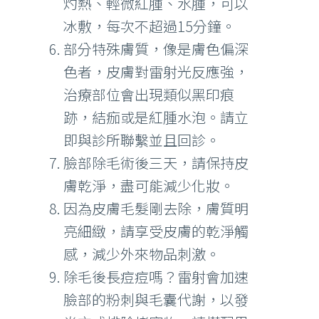
灼熱、輕微紅腫、水腫，可以
冰敷，每次不超過15分鐘。
部分特殊膚質，像是膚色偏深
色者，皮膚對雷射光反應強，
治療部位會出現類似黑印痕
跡，結痂或是紅腫水泡。請立
即與診所聯繫並且回診。
臉部除毛術後三天，請保持皮
膚乾淨，盡可能減少化妝。
因為皮膚毛髮剛去除，膚質明
亮細緻，請享受皮膚的乾淨觸
感，減少外來物品刺激。
除毛後長痘痘嗎？雷射會加速
臉部的粉刺與毛囊代謝，以發