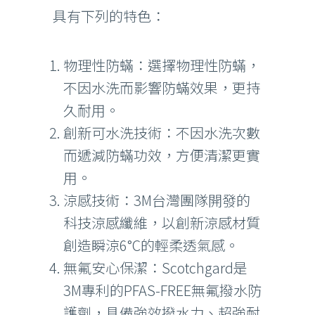
具有下列的特色：
物理性防蟎：選擇物理性防蟎，
不因水洗而影響防蟎效果，更持
久耐用。
創新可水洗技術：不因水洗次數
而遞減防蟎功效，方便清潔更實
用。
涼感技術：3M台灣團隊開發的
科技涼感纖維，以創新涼感材質
創造瞬涼6°C的輕柔透氣感。
無氟安心保潔：Scotchgard是
3M專利的PFAS-FREE無氟撥水防
護劑，具備強效撥水力、超強耐