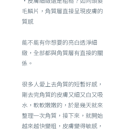
・皮膚細緻還是粗糙？如同頭髮
毛鱗片，角質層直接呈現皮膚的
質感
能不能有你想要的亮白透淨細
緻，全部都與角質層有直接的關
係。
很多人愛上去角質的短暫好感，
剛去完角質的皮膚又細又白又吸
水，軟軟嫩嫩的，於是幾天就來
整理一次角質，接下來，就開始
越來越快變粗，皮膚變得敏感，