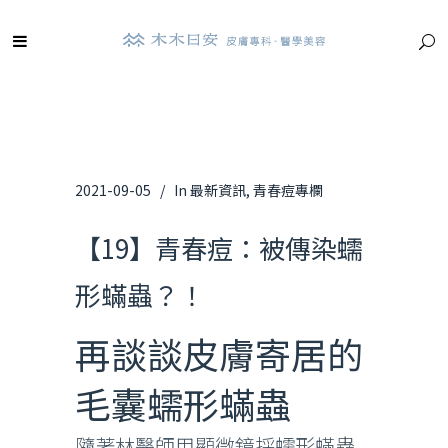
2021-09-05
In
最新資訊
,
青春痘專欄
【19】青春痘：被傳染蠕
形蟎蟲？！
再談談皮膚寄居的
毛囊蠕形蟎蟲
隨著林醫師用顯微鏡採蠕形蟎蟲