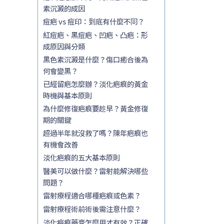
素沉澱的成因
痘疤 vs 痘印：到底有什麼不同？
紅痘疤、黑痘疤、凹疤、凸疤：形
成原因與分類
黑色素沉澱是什麼？傷口癒合後為
何會變黑？
已經留疤怎麼辦？淡化疤痕的黃金
時機與基本原則
為什麼修復疤痕要趁早？黃金修復
期的關鍵
超過半年就沒救了嗎？陳年疤痕也
有機會改善
淡化疤痕的五大基本原則
醫美可以做什麼？雷射能解決哪些
問題？
雷射療程適合哪種疤痕或色素？
雷射療程術前術後需注意什麼？
淡化疤痕藥膏怎麼用才有效？正確